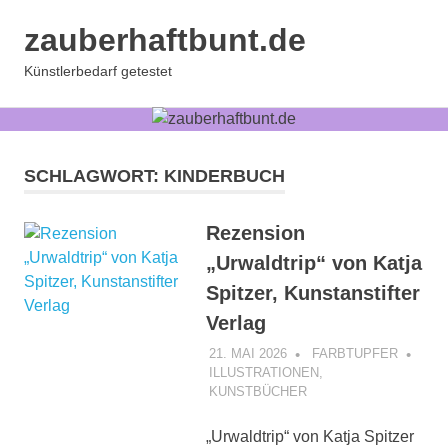
Zum
zauberhaftbunt.de
Inhalt
springen
MENÜ
Künstlerbedarf getestet
SCHLAGWORT:
KINDERBUCH
Rezension
„Urwaldtrip“ von Katja
Spitzer, Kunstanstifter
Verlag
21. MAI 2026
FARBTUPFER
ILLUSTRATIONEN
,
KUNSTBÜCHER
„Urwaldtrip“ von Katja Spitzer