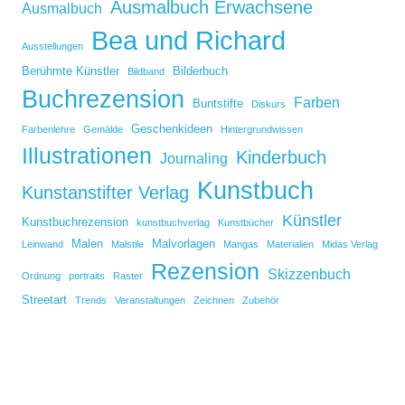
Ausmalbuch Erwachsene
Ausmalbuch
Bea und Richard
Ausstellungen
Berühmte Künstler
Bilderbuch
Bildband
Buchrezension
Farben
Buntstifte
Diskurs
Geschenkideen
Farbenlehre
Gemälde
Hintergrundwissen
Illustrationen
Kinderbuch
Journaling
Kunstbuch
Kunstanstifter Verlag
Künstler
Kunstbuchrezension
kunstbuchverlag
Kunstbücher
Malen
Malvorlagen
Leinwand
Malstile
Mangas
Materialien
Midas Verlag
Rezension
Skizzenbuch
Ordnung
portraits
Raster
Streetart
Trends
Veranstaltungen
Zeichnen
Zubehör