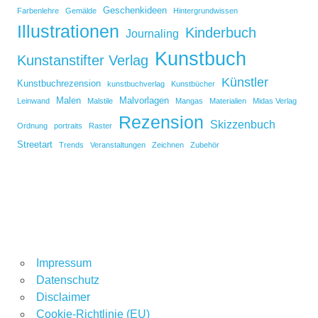
Geschenkideen
Farbenlehre
Gemälde
Hintergrundwissen
Illustrationen
Kinderbuch
Journaling
Kunstbuch
Kunstanstifter Verlag
Künstler
Kunstbuchrezension
kunstbuchverlag
Kunstbücher
Malen
Malvorlagen
Leinwand
Malstile
Mangas
Materialien
Midas Verlag
Rezension
Skizzenbuch
Ordnung
portraits
Raster
Streetart
Trends
Veranstaltungen
Zeichnen
Zubehör
Impressum
Datenschutz
Disclaimer
Cookie-Richtlinie (EU)