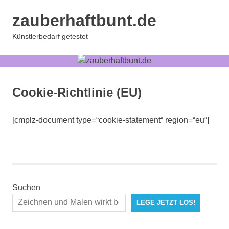
Zum
zauberhaftbunt.de
Inhalt
springen
MENÜ
Künstlerbedarf getestet
Cookie-Richtlinie (EU)
[cmplz-document type=“cookie-statement“ region=“eu“]
Suchen
LEGE JETZT LOS!