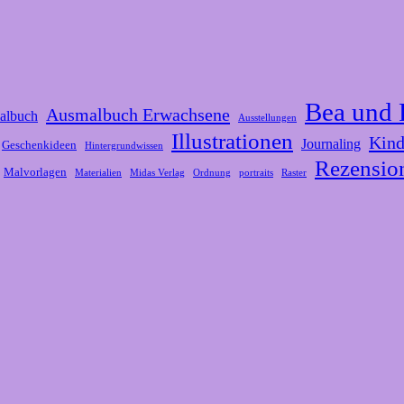
Bea und 
Ausmalbuch Erwachsene
albuch
Ausstellungen
Illustrationen
Kind
Journaling
Geschenkideen
Hintergrundwissen
Rezensio
Malvorlagen
Materialien
Midas Verlag
Ordnung
portraits
Raster