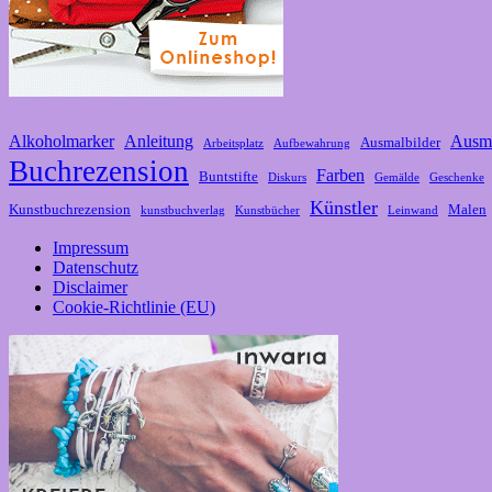
Alkoholmarker
Anleitung
Ausm
Ausmalbilder
Arbeitsplatz
Aufbewahrung
Buchrezension
Farben
Buntstifte
Diskurs
Gemälde
Geschenke
Künstler
Kunstbuchrezension
Malen
kunstbuchverlag
Kunstbücher
Leinwand
Impressum
Datenschutz
Disclaimer
Cookie-Richtlinie (EU)