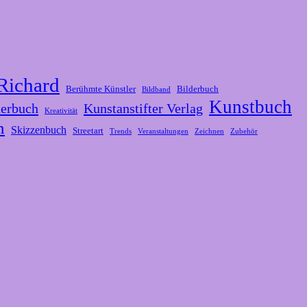
Richard
Berühmte Künstler
Bilderbuch
Bildband
Kunstbuch
erbuch
Kunstanstifter Verlag
Kreativität
n
Skizzenbuch
Streetart
Trends
Veranstaltungen
Zeichnen
Zubehör