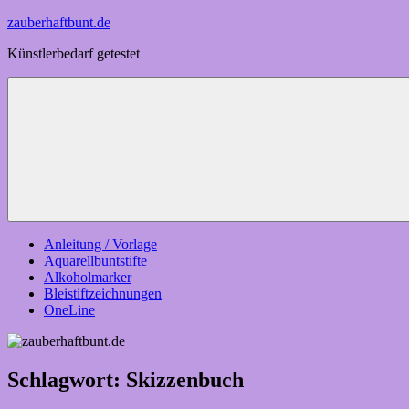
Zum
zauberhaftbunt.de
Inhalt
Künstlerbedarf getestet
springen
Menü
Anleitung / Vorlage
Aquarellbuntstifte
Alkoholmarker
Bleistiftzeichnungen
OneLine
Schlagwort:
Skizzenbuch