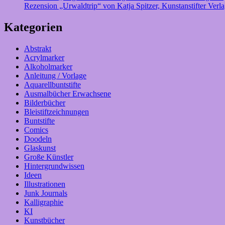
Rezension „Urwaldtrip“ von Katja Spitzer, Kunstanstifter Verl
Kategorien
Abstrakt
Acrylmarker
Alkoholmarker
Anleitung / Vorlage
Aquarellbuntstifte
Ausmalbücher Erwachsene
Bilderbücher
Bleistiftzeichnungen
Buntstifte
Comics
Doodeln
Glaskunst
Große Künstler
Hintergrundwissen
Ideen
Illustrationen
Junk Journals
Kalligraphie
KI
Kunstbücher