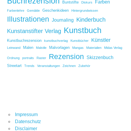
Buchrezension
Farben
Buntstifte
Diskurs
Geschenkideen
Farbenlehre
Gemälde
Hintergrundwissen
Illustrationen
Kinderbuch
Journaling
Kunstbuch
Kunstanstifter Verlag
Künstler
Kunstbuchrezension
kunstbuchverlag
Kunstbücher
Malen
Malvorlagen
Leinwand
Malstile
Mangas
Materialien
Midas Verlag
Rezension
Skizzenbuch
Ordnung
portraits
Raster
Streetart
Trends
Veranstaltungen
Zeichnen
Zubehör
Impressum
Datenschutz
Disclaimer