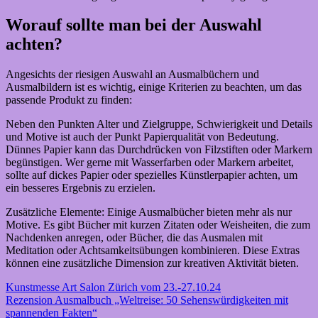
Worauf sollte man bei der Auswahl
achten?
Angesichts der riesigen Auswahl an Ausmalbüchern und
Ausmalbildern ist es wichtig, einige Kriterien zu beachten, um das
passende Produkt zu finden:
Neben den Punkten Alter und Zielgruppe, Schwierigkeit und Details
und Motive ist auch der Punkt Papierqualität von Bedeutung.
Dünnes Papier kann das Durchdrücken von Filzstiften oder Markern
begünstigen. Wer gerne mit Wasserfarben oder Markern arbeitet,
sollte auf dickes Papier oder spezielles Künstlerpapier achten, um
ein besseres Ergebnis zu erzielen.
Zusätzliche Elemente: Einige Ausmalbücher bieten mehr als nur
Motive. Es gibt Bücher mit kurzen Zitaten oder Weisheiten, die zum
Nachdenken anregen, oder Bücher, die das Ausmalen mit
Meditation oder Achtsamkeitsübungen kombinieren. Diese Extras
können eine zusätzliche Dimension zur kreativen Aktivität bieten.
Beitragsnavigation
Vorheriger
Ausmalbilder
Kunstmesse Art Salon Zürich vom 23.-27.10.24
Ausmalbuch
Beitrag:
Nächster
Rezension Ausmalbuch „Weltreise: 50 Sehenswürdigkeiten mit
Beitrag:
spannenden Fakten“