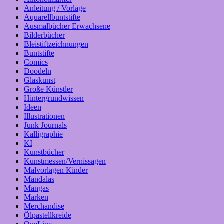
Anleitung / Vorlage
Aquarellbuntstifte
Ausmalbücher Erwachsene
Bilderbücher
Bleistiftzeichnungen
Buntstifte
Comics
Doodeln
Glaskunst
Große Künstler
Hintergrundwissen
Ideen
Illustrationen
Junk Journals
Kalligraphie
KI
Kunstbücher
Kunstmessen/Vernissagen
Malvorlagen Kinder
Mandalas
Mangas
Marken
Merchandise
Ölpastellkreide