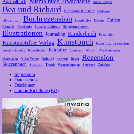
Ausmalbuch Erwachsene
Ausmalbuch
Ausstellungen
Bea und Richard
Berühmte Künstler
Bildband
Buchrezension
Farben
Bilderbuch
Buntstifte
Diskurs
Geschenkideen
Gemälde
Geschenke
Hintergrundwissen
Illustrationen
Kinderbuch
Journaling
Kreativität
Kunstbuch
Kunstanstifter Verlag
Kunstbuchrezension
Künstler
Malen
Malvorlagen
kunstbuchverlag
Kunstbücher
Leinwand
Rezension
Materialien
Midas Verlag
Ordnung
portraits
Raster
Skizzenbuch
Streetart
Trends
Veranstaltungen
Zeichnen
Zubehör
Impressum
Datenschutz
Disclaimer
Cookie-Richtlinie (EU)