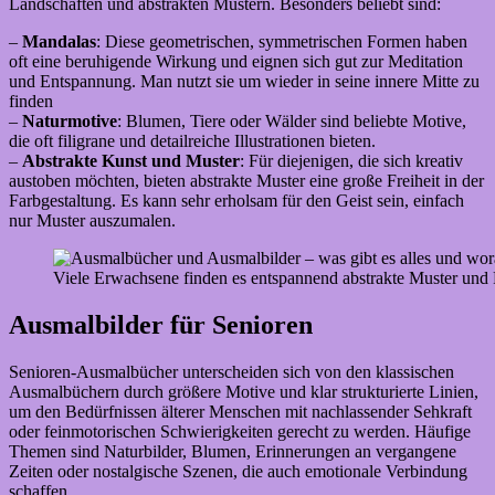
Landschaften und abstrakten Mustern. Besonders beliebt sind:
–
Mandalas
: Diese geometrischen, symmetrischen Formen haben
oft eine beruhigende Wirkung und eignen sich gut zur Meditation
und Entspannung. Man nutzt sie um wieder in seine innere Mitte zu
finden
–
Naturmotive
: Blumen, Tiere oder Wälder sind beliebte Motive,
die oft filigrane und detailreiche Illustrationen bieten.
–
Abstrakte Kunst und Muster
: Für diejenigen, die sich kreativ
austoben möchten, bieten abstrakte Muster eine große Freiheit in der
Farbgestaltung. Es kann sehr erholsam für den Geist sein, einfach
nur Muster auszumalen.
Viele Erwachsene finden es entspannend abstrakte Muster un
Ausmalbilder für Senioren
Senioren-Ausmalbücher unterscheiden sich von den klassischen
Ausmalbüchern durch größere Motive und klar strukturierte Linien,
um den Bedürfnissen älterer Menschen mit nachlassender Sehkraft
oder feinmotorischen Schwierigkeiten gerecht zu werden. Häufige
Themen sind Naturbilder, Blumen, Erinnerungen an vergangene
Zeiten oder nostalgische Szenen, die auch emotionale Verbindung
schaffen.