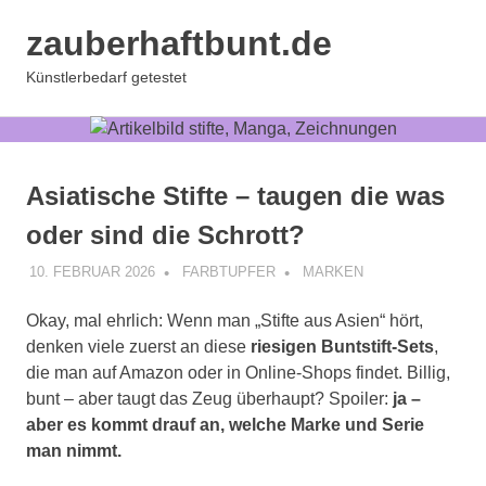
Zum
zauberhaftbunt.de
Inhalt
springen
MENÜ
Künstlerbedarf getestet
Asiatische Stifte – taugen die was
oder sind die Schrott?
10. FEBRUAR 2026
FARBTUPFER
MARKEN
Okay, mal ehrlich: Wenn man „Stifte aus Asien“ hört,
denken viele zuerst an diese
riesigen Buntstift-Sets
,
die man auf Amazon oder in Online-Shops findet. Billig,
bunt – aber taugt das Zeug überhaupt? Spoiler:
ja –
aber es kommt drauf an, welche Marke und Serie
man nimmt.