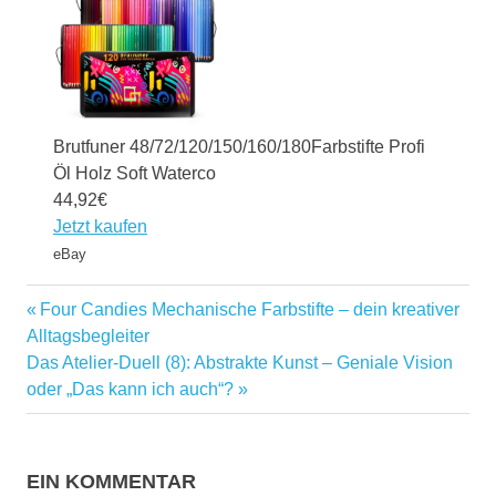
Brutfuner 48/72/120/150/160/180Farbstifte Profi
Öl Holz Soft Waterco
44,92€
Jetzt kaufen
eBay
asiatische
Vorheriger
Four Candies Mechanische Farbstifte – dein kreativer
Beitragsnavigation
Marken
Beitrag:
Alltagsbegleiter
Marken
Nächster
Das Atelier-Duell (8): Abstrakte Kunst – Geniale Vision
Beitrag:
oder „Das kann ich auch“?
EIN KOMMENTAR