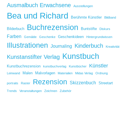
Ausmalbuch Erwachsene
Ausstellungen
Bea und Richard
Berühmte Künstler
Bildband
Buchrezension
Bilderbuch
Buntstifte
Diskurs
Farben
Geschenkideen
Gemälde
Geschenke
Hintergrundwissen
Illustrationen
Kinderbuch
Journaling
Kreativität
Kunstbuch
Kunstanstifter Verlag
Künstler
Kunstbuchrezension
kunstbuchverlag
Kunstbücher
Malen
Malvorlagen
Leinwand
Materialien
Midas Verlag
Ordnung
Rezension
Skizzenbuch
Streetart
portraits
Raster
Trends
Veranstaltungen
Zeichnen
Zubehör