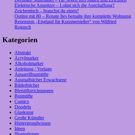
Elektrische Anspitzer – Lohnt sich die Anschaffung?
Zeichentisch – brauchst du einen?
Outing mit 80 – Renate Ites bemalte ihre komplette Wohnung
Rezension „England für Kunstgenießer“ von Wilfried
Rogasch
Kategorien
Abstrakt
Acrylmarker
Alkoholmarker
Anleitung / Vorlage
Aquarellbuntstifte
Ausmalbücher Erwachsene
Bilderbücher
Bleistiftzeichnungen
Buntstifte
Comics
Doodeln
Glaskunst
Große Künstler
Hintergrundwissen
Ideen
Illustrationen