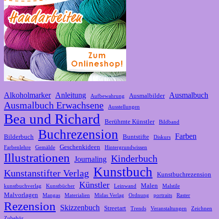
Alkoholmarker
Anleitung
Ausmalbuch
Ausmalbilder
Aufbewahrung
Ausmalbuch Erwachsene
Ausstellungen
Bea und Richard
Berühmte Künstler
Bildband
Buchrezension
Farben
Bilderbuch
Buntstifte
Diskurs
Geschenkideen
Farbenlehre
Gemälde
Hintergrundwissen
Illustrationen
Kinderbuch
Journaling
Kunstbuch
Kunstanstifter Verlag
Kunstbuchrezension
Künstler
Malen
kunstbuchverlag
Kunstbücher
Leinwand
Malstile
Malvorlagen
Mangas
Materialien
Midas Verlag
Ordnung
portraits
Raster
Rezension
Skizzenbuch
Streetart
Trends
Veranstaltungen
Zeichnen
Zubehör