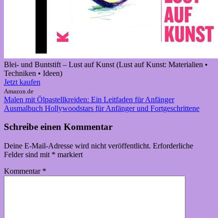
Blei- und Buntstift – Lust auf Kunst (Lust auf Kunst: Materialien •
Techniken • Ideen)
Jetzt kaufen
Amazon.de
Beitragsnavigation
Vorheriger
Buntstifte
Malen mit Ölpastellkreiden: Ein Leitfaden für Anfänger
Farben
Malen
Zeichnen
Beitrag:
Nächster
Ausmalbuch Hollywoodstars für Anfänger und Fortgeschrittene
Beitrag:
Schreibe einen Kommentar
Deine E-Mail-Adresse wird nicht veröffentlicht.
Erforderliche
Felder sind mit
*
markiert
Kommentar
*