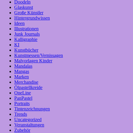
Doodeln
Glaskunst
Große Künstler
Hintergrundwissen
Ideen
Illustrationen
Junk Journals
Kalligraphie
KI
Kunstbücher
Kunstmessen/Vernissagen
Malvorlagen Kinder
Mandalas
Mangas
Marken
Merchandise
Ölpastellkreide
OneLine
PanPastel
Portraits
Tintenzeichnungen
Trends
Uncategorized
Veranstaltungen
Zubehör