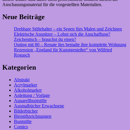
Anschauungsmaterial für die vorgestellten Materialien.
Neue Beiträge
Drehbare Stiftehalter – ein Segen fürs Malen und Zeichnen
Elektrische Anspitzer – Lohnt sich die Anschaffung?
Zeichentisch – brauchst du einen?
Outing mit 80 – Renate Ites bemalte ihre komplette Wohnung
Rezension „England für Kunstgenießer“ von Wilfried
Rogasch
Kategorien
Abstrakt
Acrylmarker
Alkoholmarker
Anleitung / Vorlage
Aquarellbuntstifte
Ausmalbücher Erwachsene
Bilderbücher
Bleistiftzeichnungen
Buntstifte
Comics