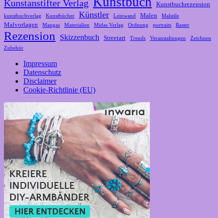
Kunstbuch
Kunstanstifter Verlag
Kunstbuchrezension
Künstler
Malen
kunstbuchverlag
Kunstbücher
Leinwand
Malstile
Malvorlagen
Mangas
Materialien
Midas Verlag
Ordnung
portraits
Raster
Rezension
Skizzenbuch
Streetart
Trends
Veranstaltungen
Zeichnen
Zubehör
Impressum
Datenschutz
Disclaimer
Cookie-Richtlinie (EU)