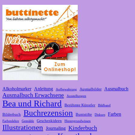
Alkoholmarker
Anleitung
Ausmalbuch
Ausmalbilder
Aufbewahrung
Ausmalbuch Erwachsene
Ausstellungen
Bea und Richard
Berühmte Künstler
Bildband
Buchrezension
Farben
Bilderbuch
Buntstifte
Diskurs
Geschenkideen
Farbenlehre
Gemälde
Hintergrundwissen
Illustrationen
Kinderbuch
Journaling