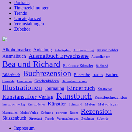
Portraits
Tintenzeichnungen
Trends
Uncategorized
Veranstaltungen
Zubehör
Alkoholmarker
Anleitung
Ausmalbilder
Arbeitsplatz
Aufbewahrung
Ausmalbuch Erwachsene
Ausmalbuch
Ausstellungen
Bea und Richard
Berühmte Künstler
Bildband
Buchrezension
Farben
Bilderbuch
Buntstifte
Diskurs
Geschenkideen
Gemälde
Geschenke
Hintergrundwissen
Illustrationen
Kinderbuch
Journaling
Kreativität
Kunstbuch
Kunstanstifter Verlag
Kunstbuchrezension
Künstler
Malen
Malvorlagen
kunstbuchverlag
Kunstbücher
Leinwand
Rezension
Materialien
Midas Verlag
Ordnung
portraits
Raster
Skizzenbuch
Streetart
Trends
Veranstaltungen
Zeichnen
Zubehör
Impressum