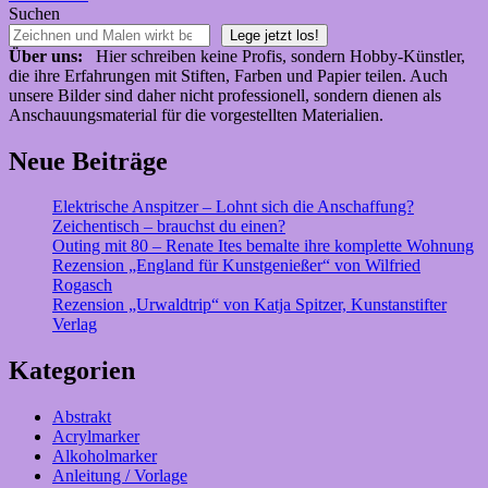
Suchen
Lege jetzt los!
Über uns:
Hier schreiben keine Profis, sondern Hobby-Künstler,
die ihre Erfahrungen mit Stiften, Farben und Papier teilen. Auch
unsere Bilder sind daher nicht professionell, sondern dienen als
Anschauungsmaterial für die vorgestellten Materialien.
Neue Beiträge
Elektrische Anspitzer – Lohnt sich die Anschaffung?
Zeichentisch – brauchst du einen?
Outing mit 80 – Renate Ites bemalte ihre komplette Wohnung
Rezension „England für Kunstgenießer“ von Wilfried
Rogasch
Rezension „Urwaldtrip“ von Katja Spitzer, Kunstanstifter
Verlag
Kategorien
Abstrakt
Acrylmarker
Alkoholmarker
Anleitung / Vorlage