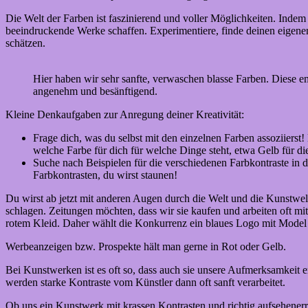
Die Welt der Farben ist faszinierend und voller Möglichkeiten. Indem 
beeindruckende Werke schaffen. Experimentiere, finde deinen eigenen
schätzen.
Hier haben wir sehr sanfte, verwaschen blasse Farben. Diese em
angenehm und besänftigend.
Kleine Denkaufgaben zur Anregung deiner Kreativität:
Frage dich, was du selbst mit den einzelnen Farben assoziierst
welche Farbe für dich für welche Dinge steht, etwa Gelb für 
Suche nach Beispielen für die verschiedenen Farbkontraste in 
Farbkontrasten, du wirst staunen!
Du wirst ab jetzt mit anderen Augen durch die Welt und die Kunstwel
schlagen. Zeitungen möchten, dass wir sie kaufen und arbeiten oft mi
rotem Kleid. Daher wählt die Konkurrenz ein blaues Logo mit Mode
Werbeanzeigen bzw. Prospekte hält man gerne in Rot oder Gelb.
Bei Kunstwerken ist es oft so, dass auch sie unsere Aufmerksamkeit er
werden starke Kontraste vom Künstler dann oft sanft verarbeitet.
Ob uns ein Kunstwerk mit krassen Kontrasten und richtig aufsehenerre