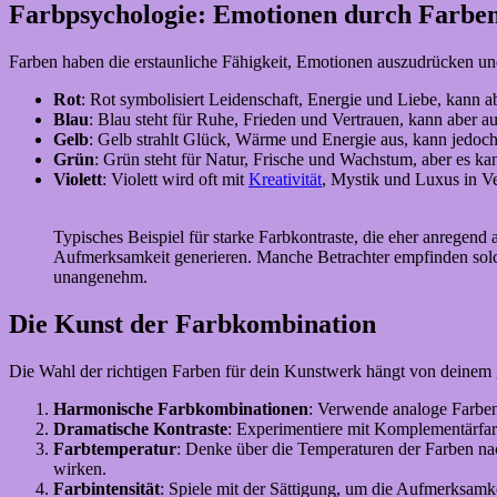
Farbpsychologie: Emotionen durch Farbe
Farben haben die erstaunliche Fähigkeit, Emotionen auszudrücken und 
Rot
: Rot symbolisiert Leidenschaft, Energie und Liebe, kann 
Blau
: Blau steht für Ruhe, Frieden und Vertrauen, kann aber au
Gelb
: Gelb strahlt Glück, Wärme und Energie aus, kann jedoc
Grün
: Grün steht für Natur, Frische und Wachstum, aber es k
Violett
: Violett wird oft mit
Kreativität
, Mystik und Luxus in V
Typisches Beispiel für starke Farbkontraste, die eher anregend
Aufmerksamkeit generieren. Manche Betrachter empfinden sol
unangenehm.
Die Kunst der Farbkombination
Die Wahl der richtigen Farben für dein Kunstwerk hängt von deinem g
Harmonische Farbkombinationen
: Verwende analoge Farben
Dramatische Kontraste
: Experimentiere mit Komplementärfar
Farbtemperatur
: Denke über die Temperaturen der Farben na
wirken.
Farbintensität
: Spiele mit der Sättigung, um die Aufmerksamk