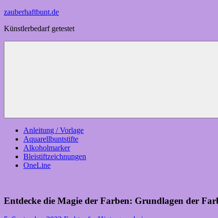
Zum
zauberhaftbunt.de
Inhalt
Künstlerbedarf getestet
springen
Menü
Anleitung / Vorlage
Aquarellbuntstifte
Alkoholmarker
Bleistiftzeichnungen
OneLine
Entdecke die Magie der Farben: Grundlagen der Far