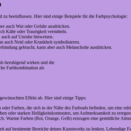
n
zu beeinflussen. Hier sind einige Beispiele für die Farbpsychologie:
aber auch Wut oder Gefahr ausdrücken.
ch Kälte oder Traurigkeit vermitteln.
h auch auf Unruhe hinweisen.
ann auch Neid oder Krankheit symbolisieren.
erbindung gebracht, kann aber auch Melancholie ausdrücken.
 als beruhigend wirken und die
che Farbkombination als
ewünschten Effekt ab. Hier sind einige Tipps:
 oder Farben, die sich in der Nähe des Farbrads befinden, um eine ru
ben oder starken Helligkeitskontrasten, um Aufmerksamkeit zu erregen
ch. Warme Farben (Rot, Orange, Gelb) erzeugen eine gemütliche Atmos
eit auf bestimmte Bereiche deines Kunstwerks zu lenken. Lebendige Fa