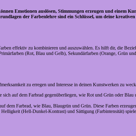
e können Emotionen auslösen, Stimmungen erzeugen und einem Kun
 Grundlagen der Farbenlehre sind ein Schlüssel, um deine kreativ
arben effektiv zu kombinieren und auszuwählen. Es hilft dir, die Bezi
t: Primärfarben (Rot, Blau und Gelb), Sekundärfarben (Orange, Grün und
merksamkeit zu erregen und Interesse in deinen Kunstwerken zu wecken
ie sich auf dem Farbrad gegenüberliegen, wie Rot und Grün oder Bl
 auf dem Farbrad, wie Blau, Blaugrün und Grün. Diese Farben erzeug
 Helligkeit (Hell-Dunkel-Kontrast) und Sättigung (Farbintensität) spiele