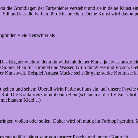
du die Grundlagen der Farbenlehre verstehst und sie in deine Kunst einfl
 Stil und lass die Farben für dich sprechen. Deine Kunst wird davon p
pfinden viele Betrachter als
! Das ist ganz wichtig, denn du willst mit deiner Kunst ja etwas ausdr
die Sonne, Blau für Himmel und Wasser, Grün für Wiese und Frosch. Ge
der Kunstwelt. Beispiel August Macke steht für ganz starke Kontraste
t gehen und sehen: Überall wirkt Farbe auf uns ein, auf unsere Psych
t Rot. Die Konkurrenz nimmt dann Blau (schaue mal die TV-Zeitschriften
l mit blauem Kleid…)
ringen wollen oder sollen. Daher wird oft mutig im Farbtopf gerührt. M
gend gefällt, hängt sehr von unserer Psyche und innerer Natur ab.