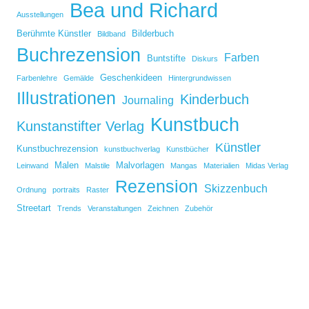
Bea und Richard
Ausstellungen
Berühmte Künstler
Bilderbuch
Bildband
Buchrezension
Farben
Buntstifte
Diskurs
Geschenkideen
Farbenlehre
Gemälde
Hintergrundwissen
Illustrationen
Kinderbuch
Journaling
Kunstbuch
Kunstanstifter Verlag
Künstler
Kunstbuchrezension
kunstbuchverlag
Kunstbücher
Malen
Malvorlagen
Leinwand
Malstile
Mangas
Materialien
Midas Verlag
Rezension
Skizzenbuch
Ordnung
portraits
Raster
Streetart
Trends
Veranstaltungen
Zeichnen
Zubehör