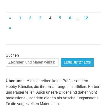
Seitennummerierung
VORHERIGE
«
1
2
3
4
5
6
…
12
BEITRÄGE
der
NÄCHSTE
»
BEITRÄGE
Beiträge
Suchen
LEGE JETZT LOS!
Über uns:
Hier schreiben keine Profis, sondern
Hobby-Künstler, die ihre Erfahrungen mit Stiften, Farben
und Papier teilen. Auch unsere Bilder sind daher nicht
professionell, sondern dienen als Anschauungsmaterial
für die vorgestellten Materialien.