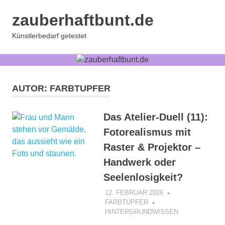
Zum
zauberhaftbunt.de
Inhalt
springen
MENÜ
Künstlerbedarf getestet
AUTOR:
FARBTUPFER
Das Atelier-Duell (11):
Fotorealismus mit
Raster & Projektor –
Handwerk oder
Seelenlosigkeit?
12. FEBRUAR 2026
FARBTUPFER
HINTERGRUNDWISSEN